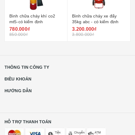
Bình chữa cháy khí co2
Bình chữa cháy xe đẩy
mt5-có kiểm định
35kg abc - có kiểm định
780.000₫
3.200.000₫
850.000₫
3.800.000₫
THÔNG TIN CÔNG TY
ĐIỀU KHOẢN
HƯỚNG DẪN
HỖ TRỢ THANH TOÁN