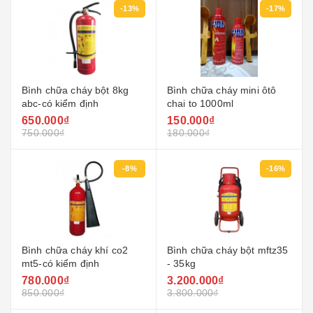
-13%
-17%
Bình chữa cháy bột 8kg
Bình chữa cháy mini ôtô
abc-có kiểm định
chai to 1000ml
650.000₫
150.000₫
750.000₫
180.000₫
-8%
-16%
Bình chữa cháy khí co2
Bình chữa cháy bột mftz35
mt5-có kiểm định
- 35kg
780.000₫
3.200.000₫
850.000₫
3.800.000₫