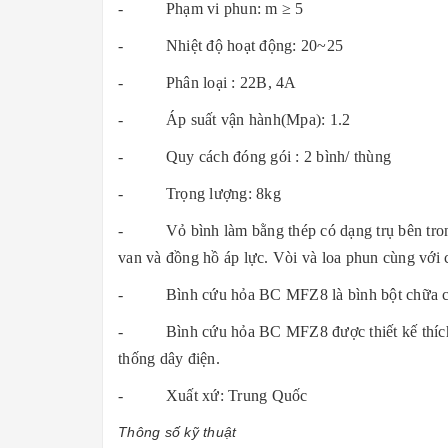
- Phạm vi phun: m ≥ 5
- Nhiệt độ hoạt động: 20~25
- Phân loại : 22B, 4A
- Áp suất vận hành(Mpa): 1.2
- Quy cách đóng gói : 2 bình/ thùng
- Trọng lượng: 8kg
- Vỏ bình làm bằng thép có dạng trụ bên trong 
van và đồng hồ áp lực. Vòi và loa phun cùng với
- Bình cứu hỏa BC MFZ8 là bình bột chữa cháy m
- Bình cứu hỏa BC MFZ8 được thiết kế thích hợp 
thống dây điện.
- Xuất xứ: Trung Quốc
Thông số kỹ thuật