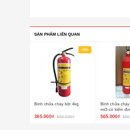
SẢN PHẨM LIÊN QUAN
-19%
Bình chữa cháy bột 4kg
Bình chữa cháy
mt3-có kiểm đị
365.000₫
565.000₫
450.000₫
650