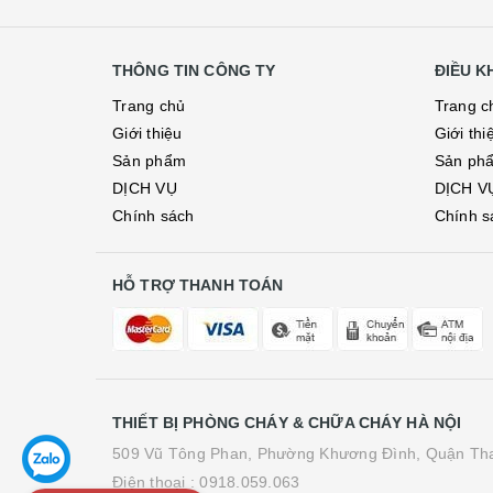
THÔNG TIN CÔNG TY
ĐIỀU 
Trang chủ
Trang c
Giới thiệu
Giới thi
Sản phẩm
Sản ph
DỊCH VỤ
DỊCH V
Chính sách
Chính s
HỖ TRỢ THANH TOÁN
THIẾT BỊ PHÒNG CHÁY & CHỮA CHÁY HÀ NỘI
509 Vũ Tông Phan, Phường Khương Đình, Quận Tha
Điện thoại :
0918.059.063