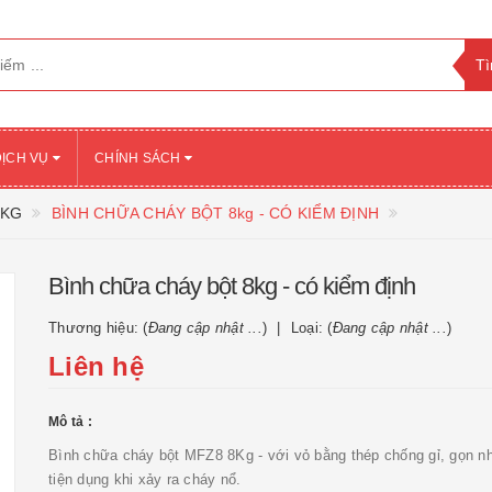
DỊCH VỤ
CHÍNH SÁCH
4KG
BÌNH CHỮA CHÁY BỘT 8kg - CÓ KIỂM ĐỊNH
Bình chữa cháy bột 8kg - có kiểm định
Thương hiệu: (
Đang cập nhật ...
)
Loại: (
Đang cập nhật ...
)
Liên hệ
Mô tả :
Bình chữa cháy bột MFZ8 8Kg - với vỏ bằng thép chống gỉ, gọn n
tiện dụng khi xảy ra cháy nổ.