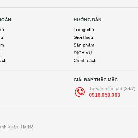
KHOẢN
HƯỚNG DẪN
hủ
Trang chủ
ệu
Giới thiệu
ẩm
Sản phẩm
Ụ
DỊCH VỤ
ách
Chính sách
GIẢI ĐÁP THẮC MẮC
Tư vấn miễn phí (24/7)
0918.059.063
nh Xuân, Hà Nội