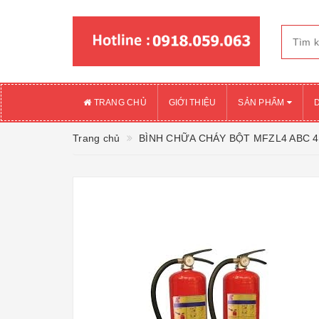
TRANG CHỦ
GIỚI THIỆU
SẢN PHẨM
Trang chủ
BÌNH CHỮA CHÁY BỘT MFZL4 ABC 