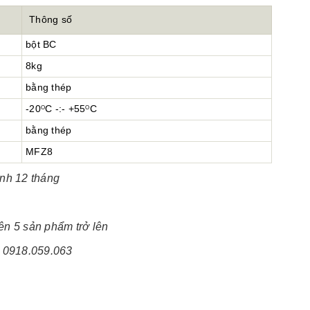
Thông số
bột BC
8kg
bằng thép
-20
C -:- +55
C
O
O
bằng thép
MFZ8
nh 12 tháng
ên 5 sản phẩm trở lên
-
0918.059.063