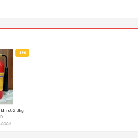
-13%
 khí c02 3kg
nh
.000₫