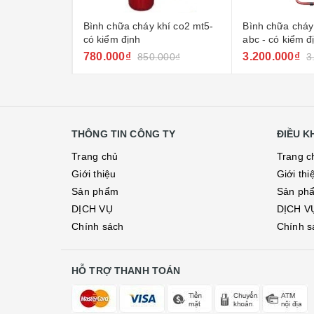
khí co2 mt5-
Bình chữa cháy xe đẩy 35kg
Kệ để 2 bình c
abc - có kiểm định
3.200.000₫
165.000₫
.000₫
3.800.000₫
21
THÔNG TIN CÔNG TY
ĐIỀU 
Trang chủ
Trang c
Giới thiệu
Giới thi
Sản phẩm
Sản ph
DỊCH VỤ
DỊCH V
Chính sách
Chính s
HỖ TRỢ THANH TOÁN