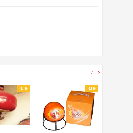
-21%
-28%