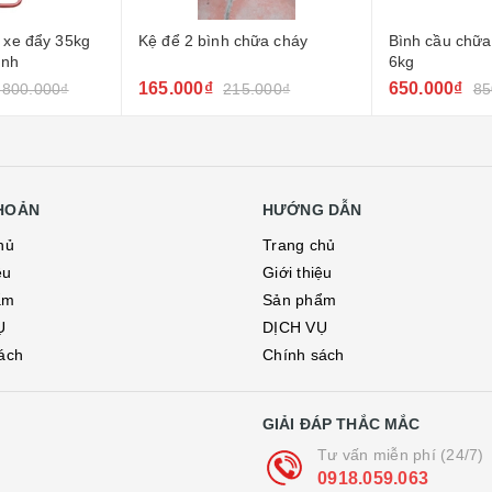
hữa cháy
Bình cầu chữa cháy tự động
Bóng ném chữ
6kg
650.000₫
250.000₫
5.000₫
850.000₫
3
KHOẢN
HƯỚNG DẪN
hủ
Trang chủ
ệu
Giới thiệu
ẩm
Sản phẩm
Ụ
DỊCH VỤ
ách
Chính sách
GIẢI ĐÁP THẮC MẮC
Tư vấn miễn phí (24/7)
0918.059.063