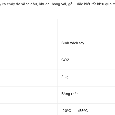
ra cháy do xăng dầu, khí ga, bông vải, gỗ... đặc biết rất hiệu qua 
Bình xách tay
CO2
2 kg
Bằng thép
-20
C -:- +55
C
O
O