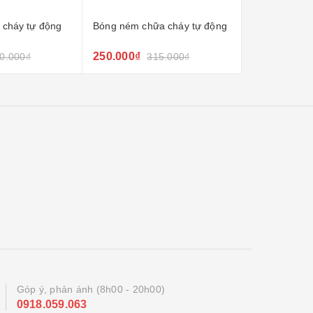
a cháy tự động
Đèn exit không chỉ hướng
Đèn exit thoa
2 mặt chỉ trá
180.000₫
150.000₫
15.000₫
250.000₫
Góp ý, phản ánh (8h00 - 20h00)
0918.059.063