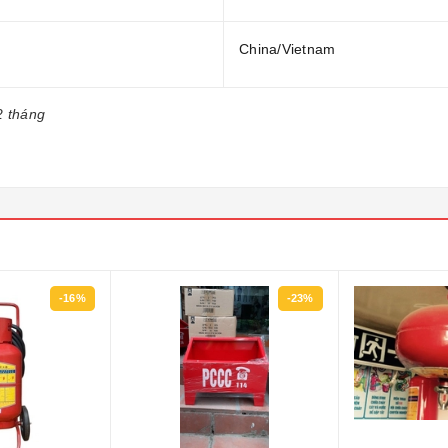
China/Vietnam
2 tháng
-23%
-24%