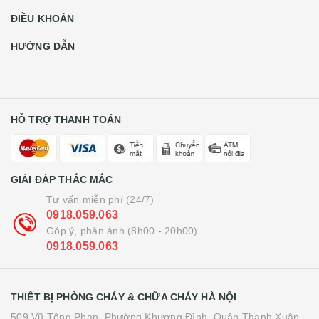
ĐIỀU KHOẢN
HƯỚNG DẪN
HỖ TRỢ THANH TOÁN
GIẢI ĐÁP THẮC MẮC
Tư vấn miễn phí (24/7)
0918.059.063
Góp ý, phản ánh (8h00 - 20h00)
0918.059.063
THIẾT BỊ PHÒNG CHÁY & CHỮA CHÁY HÀ NỘI
509 Vũ Tông Phan, Phường Khương Đình, Quận Thanh Xuân,