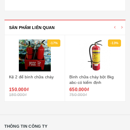
SẢN PHẨM LIÊN QUAN
-17%
-13%
bình chữa cháy
Bình chữa cháy bột 8kg
Bình chữa chá
abc-có kiểm định
chai to 1000m
₫
650.000₫
150.000₫
750.000₫
180.000₫
THÔNG TIN CÔNG TY