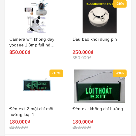
-29%
Camera wifi không dây
Đầu báo khói dùng pin
yoosee 1.3mp full hd
1080p – 2 râu
850.000₫
250.000₫
350.000₫
-18%
-28%
Đèn exit 2 mặt chỉ một
Đèn exit không chỉ hướng
hướng loại 1
180.000₫
180.000₫
220.000₫
250.000₫