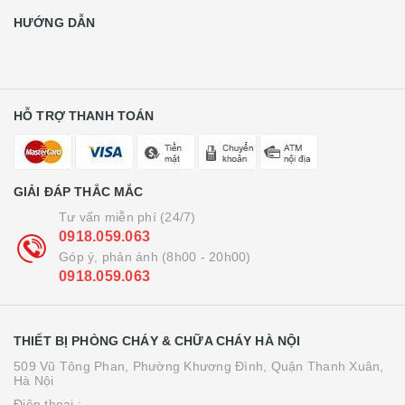
HƯỚNG DẪN
HỖ TRỢ THANH TOÁN
GIẢI ĐÁP THẮC MẮC
Tư vấn miễn phí (24/7)
0918.059.063
Góp ý, phản ánh (8h00 - 20h00)
0918.059.063
THIẾT BỊ PHÒNG CHÁY & CHỮA CHÁY HÀ NỘI
509 Vũ Tông Phan, Phường Khương Đình, Quận Thanh Xuân,
Hà Nội
Điện thoại :