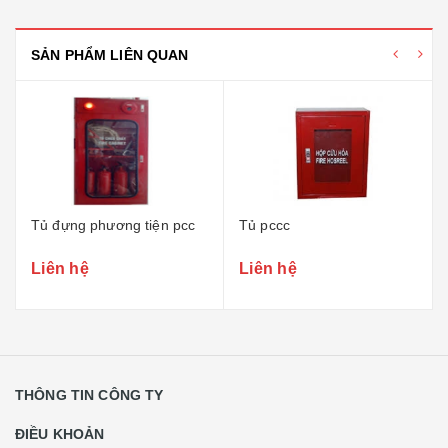
SẢN PHẨM LIÊN QUAN
tiện pcc
Tủ pccc
Các loại tủ đặt 1
Liên hệ
Liên hệ
THÔNG TIN CÔNG TY
ĐIỀU KHOẢN