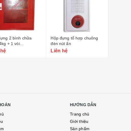
ựng 2 bình chữa
Hộp đựng tổ hợp chuông
4kg + 1 vòi
đèn nút ấn
x600x180)
 hệ
Liên hệ
KHOẢN
HƯỚNG DẪN
hủ
Trang chủ
ệu
Giới thiệu
ẩm
Sản phẩm