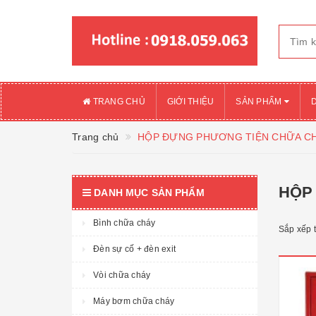
TRANG CHỦ
GIỚI THIỆU
SẢN PHẨM
Trang chủ
HỘP ĐỰNG PHƯƠNG TIỆN CHỮA C
HỘP
DANH MỤC SẢN PHẨM
Bình chữa cháy
Sắp xếp 
Đèn sự cố + đèn exit
Vòi chữa cháy
Máy bơm chữa cháy