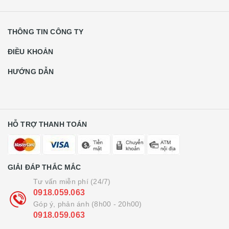
THÔNG TIN CÔNG TY
ĐIỀU KHOẢN
HƯỚNG DẪN
HỖ TRỢ THANH TOÁN
GIẢI ĐÁP THẮC MẮC
Tư vấn miễn phí (24/7)
0918.059.063
Góp ý, phản ánh (8h00 - 20h00)
0918.059.063