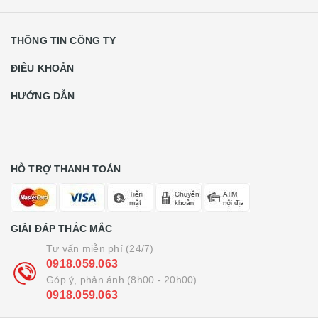
THÔNG TIN CÔNG TY
ĐIỀU KHOẢN
HƯỚNG DẪN
HỖ TRỢ THANH TOÁN
GIẢI ĐÁP THẮC MẮC
Tư vấn miễn phí (24/7)
0918.059.063
Góp ý, phản ánh (8h00 - 20h00)
0918.059.063