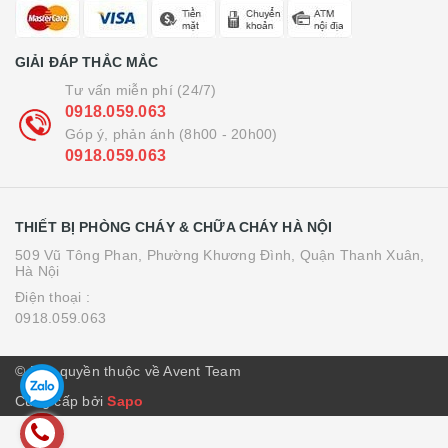
GIẢI ĐÁP THẮC MẮC
Tư vấn miễn phí (24/7)
0918.059.063
Góp ý, phản ánh (8h00 - 20h00)
0918.059.063
THIẾT BỊ PHÒNG CHÁY & CHỮA CHÁY HÀ NỘI
509 Vũ Tông Phan, Phường Khương Đình, Quận Thanh Xuân,
Hà Nội
Điện thoại :
0918.059.063
© Bản quyền thuộc về Avent Team
Cung cấp bởi
Sapo