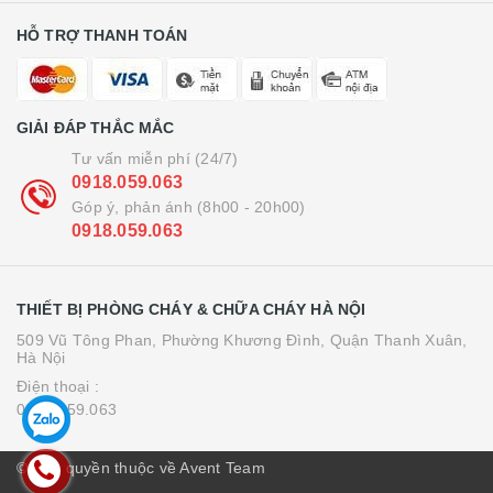
HỖ TRỢ THANH TOÁN
GIẢI ĐÁP THẮC MẮC
Tư vấn miễn phí (24/7)
0918.059.063
Góp ý, phản ánh (8h00 - 20h00)
0918.059.063
THIẾT BỊ PHÒNG CHÁY & CHỮA CHÁY HÀ NỘI
509 Vũ Tông Phan, Phường Khương Đình, Quận Thanh Xuân,
Hà Nội
Điện thoại :
0918.059.063
© Bản quyền thuộc về Avent Team